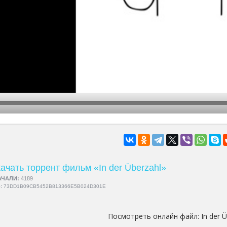
hd2160
hd1440
highres
hd1080
hd720
large
medium
small
tiny
ачать торрент фильм «In der Überzahl»
АЧАЛИ:
4189
5:
73DD1B09CB5452B813366E5B024D301E
Посмотреть онлайн файл:
In der 