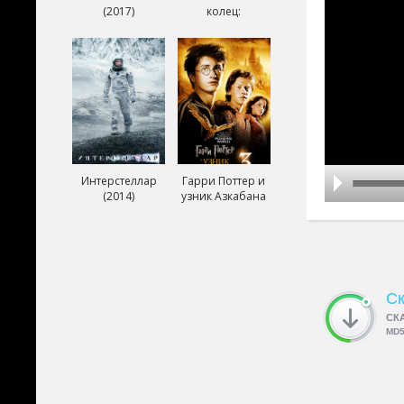
(2017)
колец:
Возвращение
короля (2003)
Интерстеллар
Гарри Поттер и
(2014)
узник Азкабана
(2004)
Ск
СК
MD