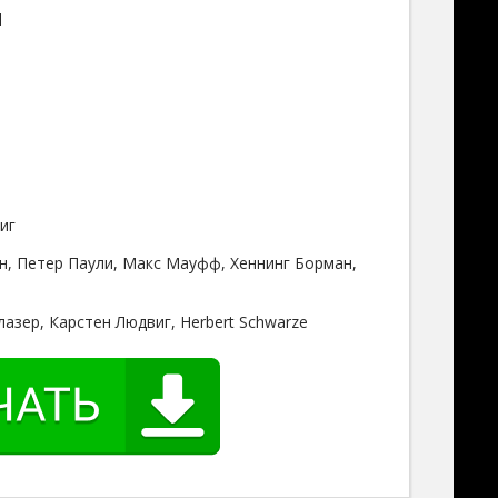
l
иг
н, Петер Паули, Макс Мауфф, Хеннинг Борман,
e
азер, Карстен Людвиг, Herbert Schwarze