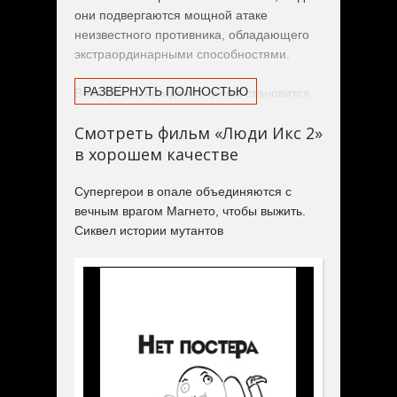
они подвергаются мощной атаке
неизвестного противника, обладающего
экстраординарными способностями.
РАЗВЕРНУТЬ ПОЛНОСТЬЮ
Внезапное нападение снова становится
причиной политического и общественного
Смотреть фильм «Люди Икс 2»
резонанса по поводу введения
в хорошем качестве
повсеместной регистрации мутантов и
причиной образования движения против
мутантов, возглавляемого Уильямом
Супергерои в опале объединяются с
Страйкером, бывшим военным, который,
вечным врагом Магнето, чтобы выжить.
по слухам, проводил опыты над
Сиквел истории мутантов
мутантами.