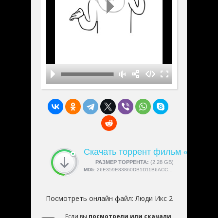
Скачать торрент фильм «Люди И
СКАЧАЛИ:
РАЗМЕР ТОРРЕНТА:
4189
(2.28 GB)
MD5:
26E359E83860DB1D11B6ACCA57D8EA88
Посмотреть онлайн файл:
Люди Икс 2
Если вы
посмотрели или скачали