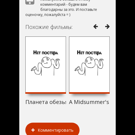
комментарий - будем вам
благодарны за это. И поставьте
оценочку, пожалуйста = )
Похожие фильмы:
Планета обезьян: Война (2017)
A Midsummer's Nightmar
Ах, спи,
Комментировать