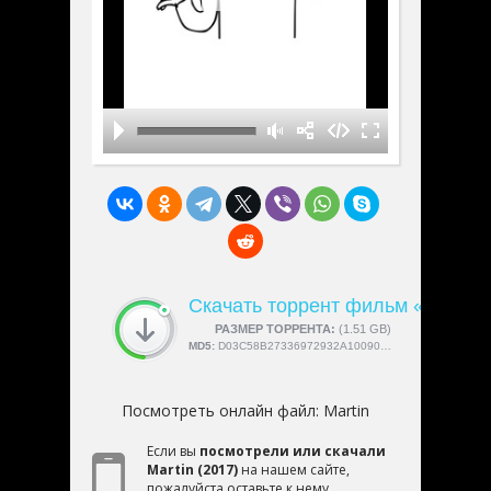
Скачать торрент фильм «Martin»
СКАЧАЛИ:
РАЗМЕР ТОРРЕНТА:
4189
(1.51 GB)
MD5:
D03C58B27336972932A1009091DAE243
Посмотреть онлайн файл:
Martin
Если вы
посмотрели или скачали
Martin (2017)
на нашем сайте,
пожалуйста оставьте к нему