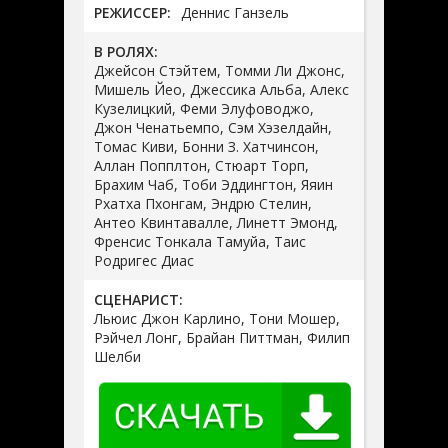
РЕЖИССЕР:
Деннис Ганзель
В РОЛЯХ:
Джейсон Стэйтем, Томми Ли Джонс,
Мишель Йео, Джессика Альба, Алекс
Кузелицкий, Феми Элуфоводжо,
Джон Ченатьемпо, Сэм Хэзелдайн,
Томас Киви, Бонни З. Хатчинсон,
Аллан Попплтон, Стюарт Торп,
Брахим Чаб, Тоби Эддингтон, Яяин
Рхатха Пхонгам, Эндрю Стелин,
Антео Квинтавалле, Линетт Эмонд,
Френсис Тонкала Тамуйа, Таис
Родригес Диас
СЦЕНАРИСТ:
Льюис Джон Карлино, Тони Мошер,
Рэйчел Лонг, Брайан Питтман, Филип
Шелби