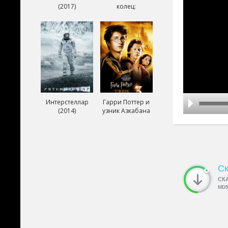
(2017)
колец:
Возвращение
короля (2003)
Интерстеллар
Гарри Поттер и
(2014)
узник Азкабана
(2004)
Ск
СК
MD