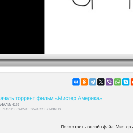
hd2160
hd1440
highres
hd1080
hd720
large
medium
small
tiny
ачать торрент фильм «Мистер Америка»
АЧАЛИ:
4189
5:
7645125B09A241E09541CC8B71A36F19
Посмотреть онлайн файл:
Мистер 