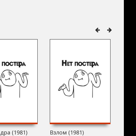
дра (1981)
Взлом (1981)
Пере