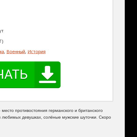
ут
Г)
ма
,
Военный
,
История
- место противостояния германского и британского
 и любимых девушках, солёные мужские шуточки. Скоро