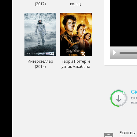
(2017)
колец:
Возвращение
короля (2003)
Интерстеллар
Гарри Поттер и
(2014)
узник Азкабана
(2004)
Ск
СК
MD
Если вы