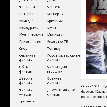
Фантастика
Фэнтези
История
Концерты
Комедии
Криминал
Мелодрамы
Музыка
Мультфильмы
Мюзиклы
Приключения
Реальное ТВ
Спорт
Ток-шоу
Семейные
Короткометражные
фильмы
фильмы
Общие
Фильмы для
фильмы
взрослых
Детские
Военные
фильмы
фильмы
Осень 1941 года
Фильмы
Документальные
флотов. Жизнь 
ужасов
фильмы
всё это закончи
Триллеры