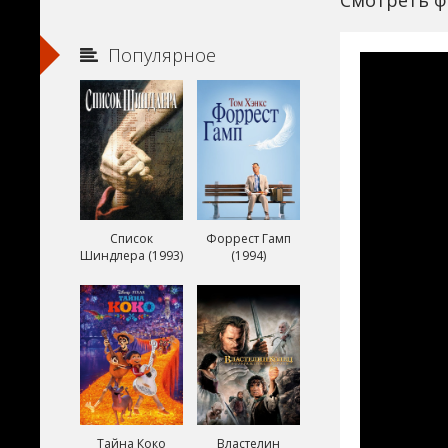
Смотреть ф
Популярное
Список
Форрест Гамп
Шиндлера (1993)
(1994)
Тайна Коко
Властелин