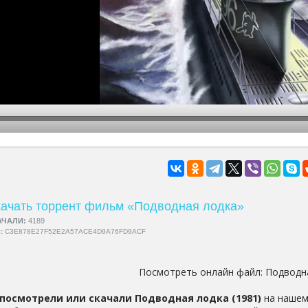
hd2160
hd1440
highres
hd1080
hd720
large
medium
small
tiny
ачать торрент фильм «Подводная лодка»
АЧАЛИ:
4189
5:
C3E878E27F52E2A57ACE4D9A76FD9ACF
Посмотреть онлайн файл:
Подводн
посмотрели или скачали Подводная лодка (1981)
на нашем 