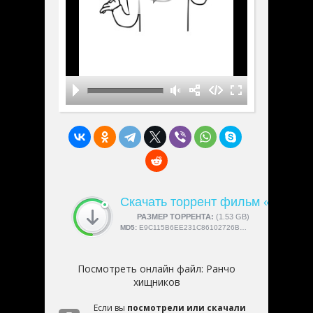
Скачать торрент фильм «Ранчо
СКАЧАЛИ:
РАЗМЕР ТОРРЕНТА:
4189
(1.53 GB)
MD5:
E9C115B6EE231C86102726BAC3499D7C
Посмотреть онлайн файл:
Ранчо
хищников
Если вы
посмотрели или скачали