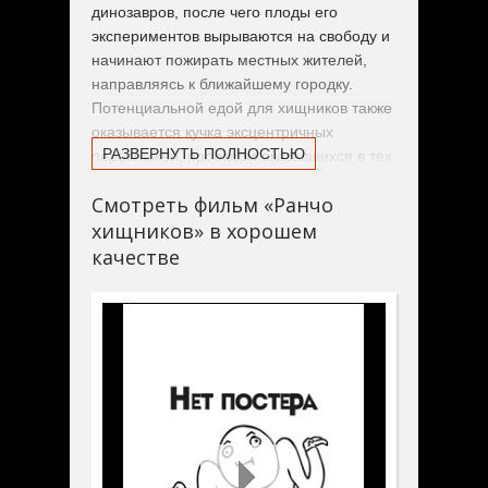
динозавров, после чего плоды его
экспериментов вырываются на свободу и
начинают пожирать местных жителей,
направляясь к ближайшему городку.
Потенциальной едой для хищников также
оказывается кучка эксцентричных
РАЗВЕРНУТЬ ПОЛНОСТЬЮ
персонажей, проездом оказавшихся в тех
краях. Разве что бойкая индианка Эбби
Смотреть фильм «Ранчо
способна оказать динозавровой угрозе
хищников» в хорошем
достойный отпор.
качестве