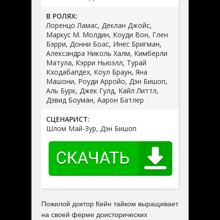
В РОЛЯХ:
Лоренцо Ламас, Деклан Джойс,
Маркус М. Молдин, Коуди Вон, Глен
Бэрри, Донни Боас, Инес Бригман,
Александра Николь Халм, Кимберли
Матула, Кэрри Ньюэлл, Турай
Кходабапдех, Коул Браун, Яна
Машони, Роуди Арройо, Дэн Бишоп,
Аль Бурк, Джек Гулд, Кайл Литтл,
Дэвид Боуман, Аарон Батлер
СЦЕНАРИСТ:
Шлом Май-Зур, Дэн Бишоп
Пожилой доктор Кейн тайком выращивает
на своей ферме доисторических