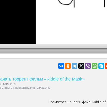
hd2160
hd1440
highres
hd1080
hd720
large
medium
small
tiny
ачать торрент фильм «Riddle of the Mask»
АЧАЛИ:
4189
5:
E46D8FC4FB8BC8B6BE54567E2A8E9449
Посмотреть онлайн файл:
Riddle of