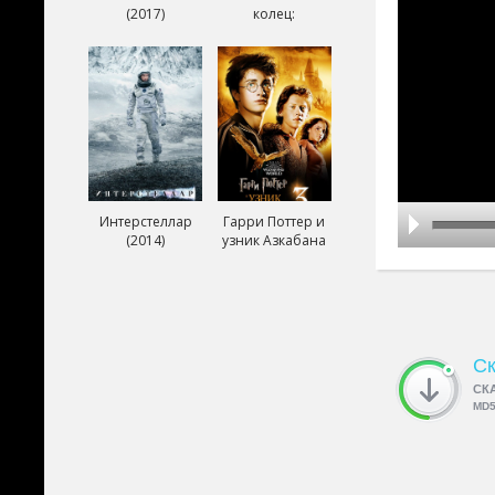
(2017)
колец:
Возвращение
короля (2003)
Интерстеллар
Гарри Поттер и
(2014)
узник Азкабана
(2004)
Ск
СК
MD