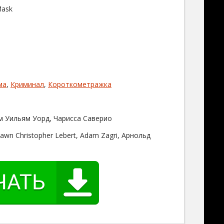
Mask
ма
,
Криминал
,
Короткометражка
м Уильям Уорд, Чарисса Саверио
Shawn Christopher Lebert, Adam Zagri, Арнольд