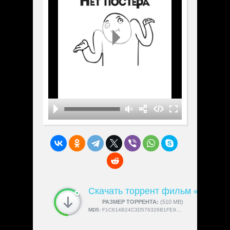
Скачать торрент фильм «Scopol
СКАЧАЛИ:
РАЗМЕР ТОРРЕНТА:
4189
(510 MB)
MD5:
F1C614B24C3D576326B1FE969C4120B6