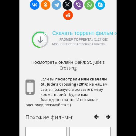
Скачать торрент фильм «St. Jude
СКАЧАЛИ:
РАЗМЕР ТОРРЕНТА:
4189
(1.27 GB)
MD5:
E8FECEB0A6553990A1067D032F6AA409
Посмотреть онлайн файл:
St. Jude's
Crossing
Если вы
посмотрели или скачали
St. Jude's Crossing (2016)
на нашем
сайте, пожалуйста оставьте к нему
комментарий - будем вам
благодарны за это. И поставьте
оценочку, пожалуйста = )
Похожие фильмы: