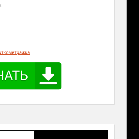
t
откометражка