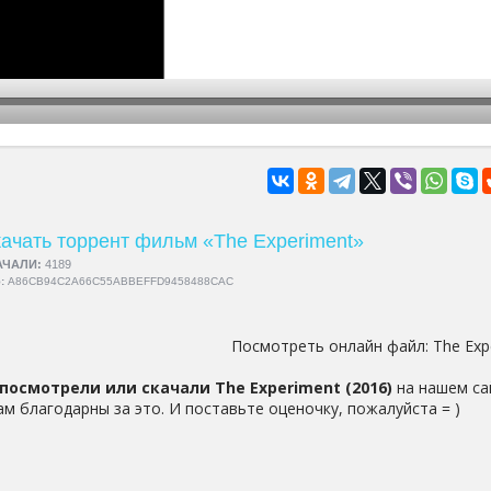
hd2160
hd1440
highres
hd1080
hd720
large
medium
small
tiny
ачать торрент фильм «The Experiment»
АЧАЛИ:
4189
5:
A86CB94C2A66C55ABBEFFD9458488CAC
Посмотреть онлайн файл:
The Exp
посмотрели или скачали The Experiment (2016)
на нашем са
ам благодарны за это. И поставьте оценочку, пожалуйста = )