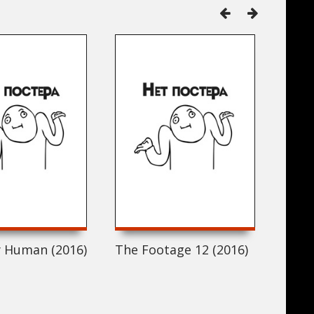
ly Human (2016)
The Footage 12 (2016)
Соль