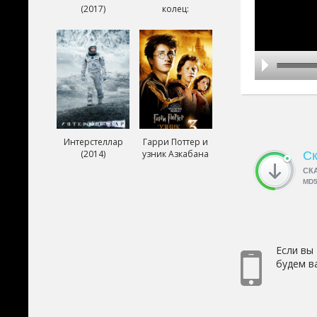
(2017)
колец:
Возвращение
короля (2003)
Интерстеллар
Гарри Поттер и
(2014)
узник Азкабана
Ск
(2004)
СК
MD
Если вы
будем в