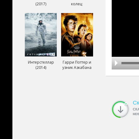
(2017)
колец:
Возвращение
короля (2003)
Интерстеллар
Гарри Поттер и
(2014)
узник Азкабана
(2004)
Ск
СК
MD