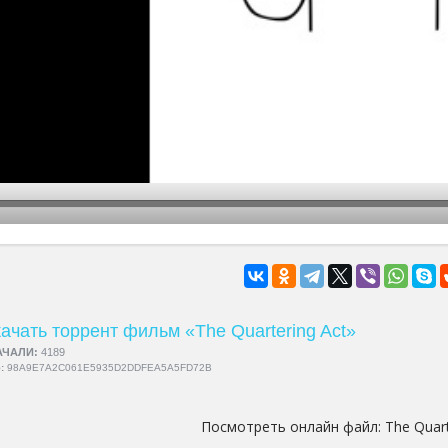
hd2160
hd1440
highres
hd1080
hd720
large
medium
small
tiny
ачать торрент фильм «The Quartering Act»
АЧАЛИ:
4189
5:
98A9E7A2C061E5935D2DDFEA5A5FD72B
Посмотреть онлайн файл:
The Quart