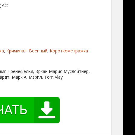
 Act
ма
,
Криминал
,
Военный
,
Короткометражка
амп-Грёнефельд, Эркан Мария Мусляйтнер,
ардт, Марк А. Мэрпл, Tom Vlay