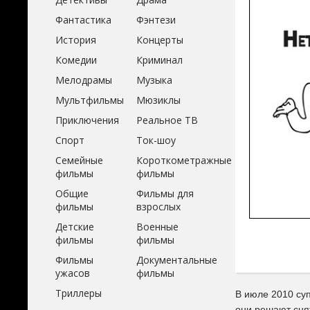
Фантастика
Фэнтези
История
Концерты
Комедии
Криминал
Мелодрамы
Музыка
Мультфильмы
Мюзиклы
Приключения
Реальное ТВ
Спорт
Ток-шоу
Семейные
Короткометражные
фильмы
фильмы
Общие
Фильмы для
фильмы
взрослых
Детские
Военные
фильмы
фильмы
Фильмы
Документальные
ужасов
фильмы
Триллеры
В июле 2010 су
они решают снят