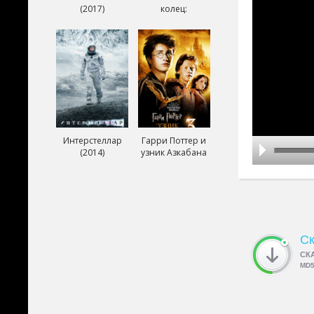
(2017)
колец:
Возвращение
короля (2003)
Интерстеллар
Гарри Поттер и
(2014)
узник Азкабана
(2004)
Ск
СК
MD