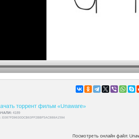
hd2160
hd1440
highres
hd1080
hd720
large
medium
small
tiny
ачать торрент фильм «Unaware»
АЧАЛИ:
4189
5:
E087FD9630DCB63FF2BBF5AC888A1594
Посмотреть онлайн файл:
Una