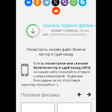
Скачать торрент фильм «Включи
СКАЧАЛИ:
РАЗМЕР ТОРРЕНТА:
4189
(68 MB)
MD5:
2FFA66FBFF34A1FD0CAEED2EE9EDCCB5
Посмотреть онлайн файл:
Включи
мотор и сдай назад
Если вы
посмотрели или скачали
Включи мотор и сдай назад (2012)
на нашем сайте, пожалуйста оставьте
к нему комментарий - будем вам
благодарны за это. И поставьте
оценочку, пожалуйста = )
Похожие фильмы: