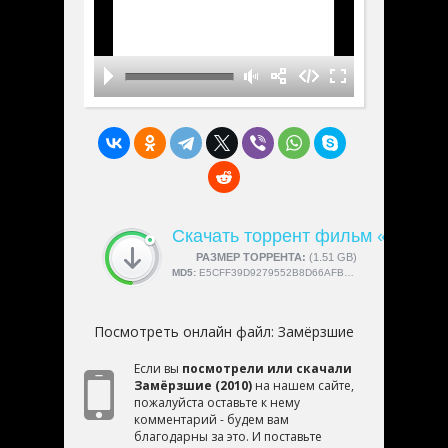
Скачать торрент фильм «Замёр
СКАЧАЛИ:
РАЗМЕР ТОРРЕНТА:
4189
(1.51 GB)
MD5:
E5CFF39D9279552B8D66AFBD9A32A490
Посмотреть онлайн файл:
Замёрзшие
Если вы
посмотрели или скачали
Замёрзшие (2010)
на нашем сайте,
пожалуйста оставьте к нему
комментарий - будем вам
благодарны за это. И поставьте