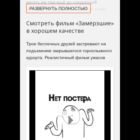
висеть им там ещё до следующей
РАЗВЕРНУТЬ ПОЛНОСТЬЮ
пятницы, когда курорт откроется снова.
Холод и голод берут своё, паника
Смотреть фильм «Замёрзшие»
нарастает.
в хорошем качестве
Трое беспечных друзей застревают на
подъемнике закрывшегося горнолыжного
курорта. Реалистичный фильм ужасов