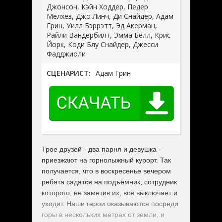
Джонсон, Кэйн Ходдер, Педер
Мелхёз, Джо Линч, Ди Снайдер, Адам
Грин, Уилл Бэррэтт, Эд Акерман,
Райли Вандербилт, Эмма Белл, Крис
Йорк, Коди Блу Снайдер, Джесси
Фадджиоли
СЦЕНАРИСТ:
Адам Грин
Трое друзей - два парня и девушка -
приезжают на горнолыжный курорт. Так
получается, что в воскресенье вечером
ребята садятся на подъёмник, сотрудник
которого, не заметив их, всё выключает и
уходит. Наши герои оказываются посреди
горы в нескольких метрах от земли, и