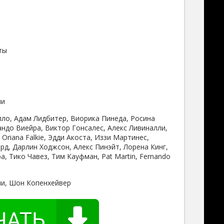
ты
ли
ло, Адам Лидбитер, Виорика Пинеда, Росина
андо Виейра, Виктор Гонсалес, Алекс Ливиналли,
 Oriana Falkie, Эдди Акоста, Иззи Мартинес,
рд, Дарлин Ходжсон, Алекс Пинэйт, Лорена Кинг,
, Тико Чавез, Тим Кауфман, Pat Martin, Fernando
и, Шон Копенхейвер