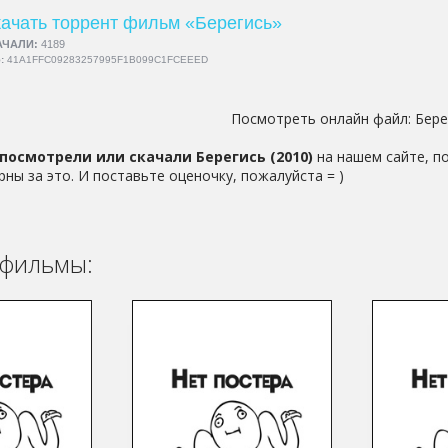
ачать торрент фильм «Берегись»
АЧАЛИ:
4189
5:
41A1FFC09283257995F1B099C1FCEEED
Посмотреть онлайн файл:
Бере
посмотрели или скачали Берегись (2010)
на нашем сайте, п
рны за это. И поставьте оценочку, пожалуйста = )
фильмы: