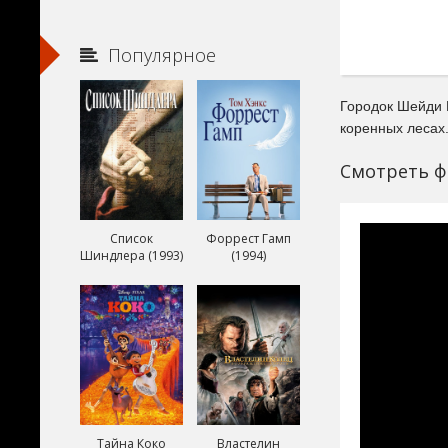
Популярное
Городок Шейди Г
коренных лесах.
Смотреть ф
Список
Форрест Гамп
Шиндлера (1993)
(1994)
Тайна Коко
Властелин