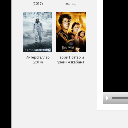
(2017)
колец:
Возвращение
короля (2003)
Интерстеллар
Гарри Поттер и
(2014)
узник Азкабана
(2004)