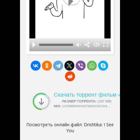
Скачать торрент фильм «Drishtik
СКАЧАЛИ:
РАЗМЕР ТОРРЕНТА:
4189
(187 MB)
MD5:
1A35BB60644D79845C823A4A91255DCB
Посмотреть онлайн файл:
Drishtika: I See
You