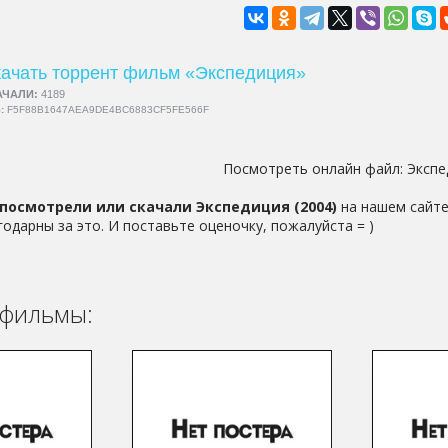
ачать торрент фильм «Экспедиция»
АЧАЛИ:
4189
5:
F5F88B1647AEA9DE4BC6883CF5FE566F
Посмотреть онлайн файл:
Экспе
посмотрели или скачали Экспедиция (2004)
на нашем сайте
годарны за это. И поставьте оценочку, пожалуйста = )
фильмы: