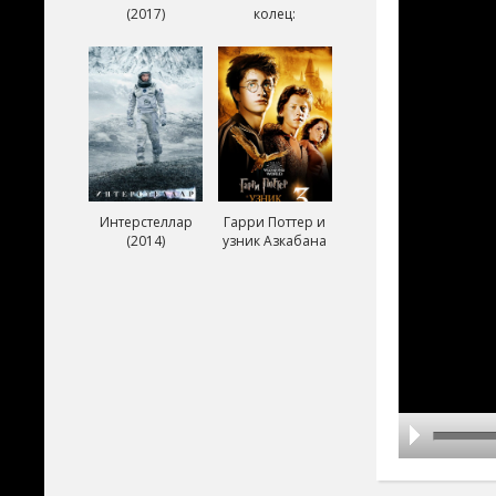
(2017)
колец:
Возвращение
короля (2003)
Интерстеллар
Гарри Поттер и
(2014)
узник Азкабана
(2004)