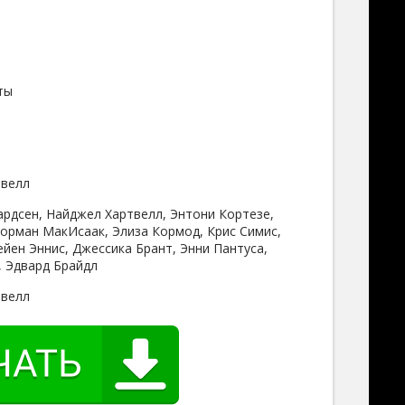
ты
твелл
рдсен, Найджел Хартвелл, Энтони Кортезе,
Норман МакИсаак, Элиза Кормод, Крис Симис,
ейен Эннис, Джессика Брант, Энни Пантуса,
, Эдвард Брайдл
твелл