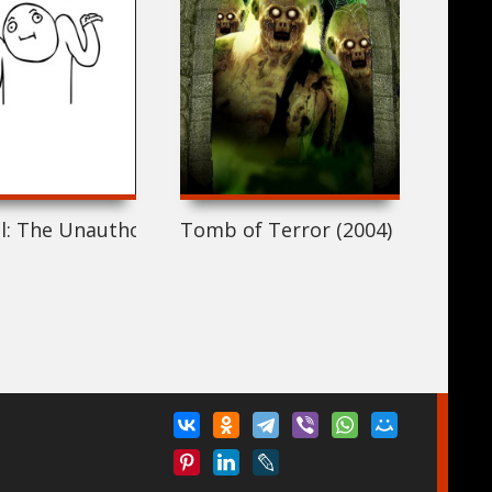
ll: The Unauthorized Trailer (2004)
Tomb of Terror (2004)
Днев