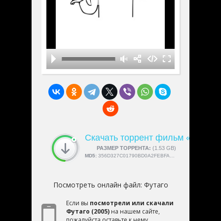
Скачать торрент фильм «Футаго
СКАЧАЛИ:
РАЗМЕР ТОРРЕНТА:
4189
(1.53 GB)
MD5:
356D327C01790BD0A2FEBFA649D027D3
Посмотреть онлайн файл:
Футаго
Если вы
посмотрели или скачали
Футаго (2005)
на нашем сайте,
пожалуйста оставьте к нему