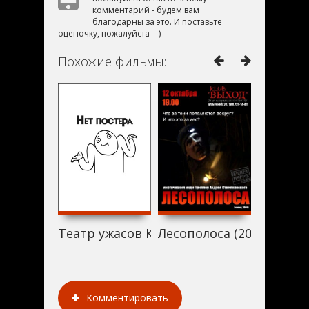
комментарий - будем вам
благодарны за это. И поставьте
оценочку, пожалуйста = )
Похожие фильмы:
Театр ужасов Кадзуо Умэдзу: Желание (2
Лесополоса (2005)
Смертон
Комментировать