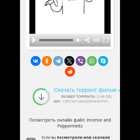
Скачать торрент фильм «Incense
СКАЧАЛИ:
РАЗМЕР ТОРРЕНТА:
4189
(1.44 GB)
MD5:
77857A073392392F5635CFF5F827883B
Посмотреть онлайн файл:
Incense and
Peppermints
Если вы
посмотрели или скачали