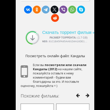
Скачать торрент фильм «Канда
СКАЧАЛИ:
РАЗМЕР ТОРРЕНТА:
4189
(1.7 GB)
MD5:
81C1B45FA95AA91D4A16DE17174B0D6C
Посмотреть онлайн файл:
Кандалы
Если вы
посмотрели или скачали
Кандалы (2012)
на нашем сайте,
пожалуйста оставьте к нему
комментарий - будем вам
благодарны за это. И поставьте
оценочку, пожалуйста = )
Похожие фильмы: