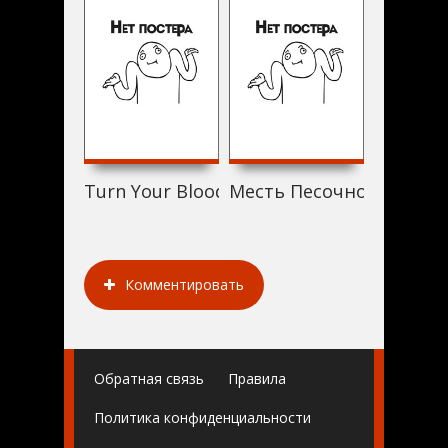
Turn Your Bloody Phone Off (2012)
Месть Песочного челове
Жизнь м
Комментировать
Обратная связь
Правила
Политика конфиденциальности