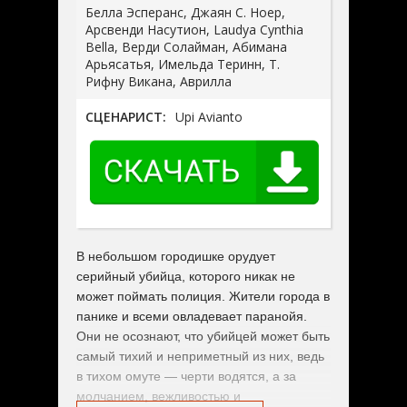
Белла Эсперанс, Джаян С. Ноер,
Арсвенди Насутион, Laudya Cynthia
Bella, Верди Солайман, Абимана
Арьясатья, Имельда Теринн, Т.
Рифну Викана, Аврилла
СЦЕНАРИСТ:
Upi Avianto
В небольшом городишке орудует
серийный убийца, которого никак не
может поймать полиция. Жители города в
панике и всеми овладевает паранойя.
Они не осознают, что убийцей может быть
самый тихий и неприметный из них, ведь
в тихом омуте — черти водятся, а за
молчанием, вежливостью и