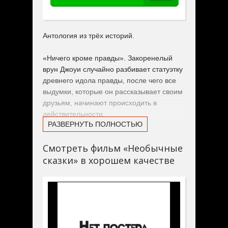
Антология из трёх историй.
«Ничего кроме правды». Закоренелый
врун Джоуи случайно разбивает статуэтку
древнего идола правды, после чего все
выдумки, которые он рассказывает своим
друзьям, начинают происходить в
действительности.
РАЗВЕРНУТЬ ПОЛНОСТЬЮ
«Выстрел». Застрелив собственного
Смотреть фильм «Необычные
брата, Томми пускается в бега от
сказки» в хорошем качестве
полиции и прячется на пустом складе, где
встречается с другим убийцей,
подозрительно напоминающим ему
покойного родственника.
«Звериный голод». На приём к психиатру
приходит паренёк по имени Чарли и