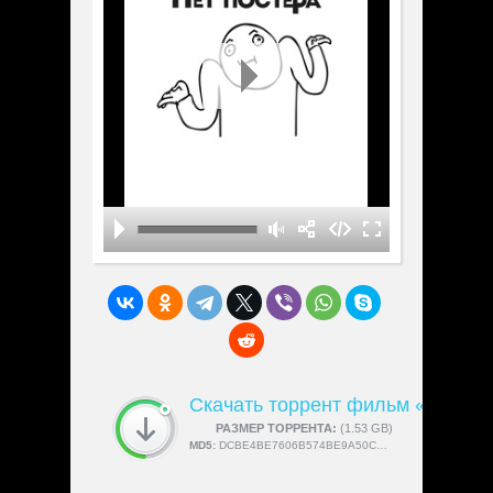
начинает убеждать доктора в том, что он
опасен для общества, поскольку
наполовину вампир и наполовину
оборотень.
Скачать торрент фильм «Необы
СКАЧАЛИ:
РАЗМЕР ТОРРЕНТА:
4189
(1.53 GB)
MD5:
DCBE4BE7606B574BE9A50C64FFBE5254