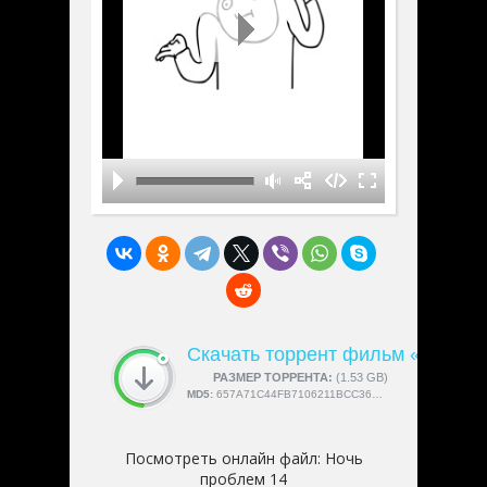
Скачать торрент фильм «Ночь п
СКАЧАЛИ:
РАЗМЕР ТОРРЕНТА:
4189
(1.53 GB)
MD5:
657A71C44FB7106211BCC36D2AEA6D2B
Посмотреть онлайн файл:
Ночь
проблем 14