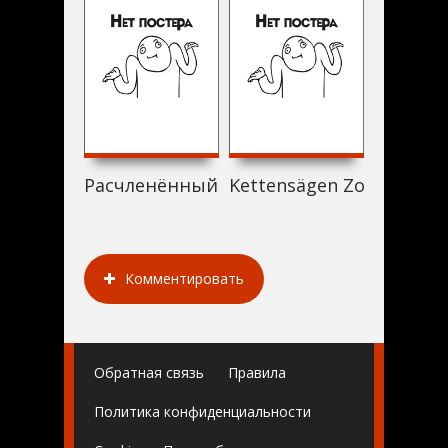
Расчленённый на рассвете (1999)
Kettensägen Zombies (19
Carmilla
Комментировать
Обратная связь
Правила
Политика конфиденциальности