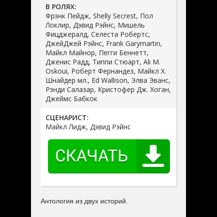
В РОЛЯХ:
Фрэнк Пейдж, Shelly Secrest, Пол
Локлир, Дэвид Рэйнс, Мишель
Фицджералд, Селеста Робертс,
ДжейДжей Рэйнс, Frank Garymartin,
Майкл Майнор, Пегги Беннетт,
Дженис Радд, Типпи Стюарт, Ali M.
Oskoui, Роберт Фернандез, Майкл Х.
Шнайдер мл., Ed Wallison, Элва Эванс,
Рэнди Салазар, Кристофер Дж. Хоган,
Джеймс Бабкок
СЦЕНАРИСТ:
Майкл Лидж, Дэвид Рэйнс
Антология из двух историй.