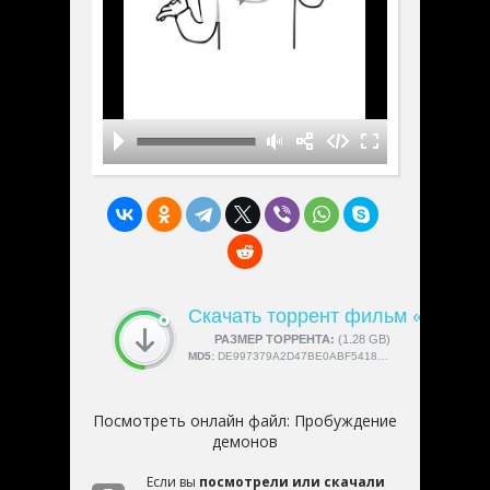
Скачать торрент фильм «Пробу
СКАЧАЛИ:
РАЗМЕР ТОРРЕНТА:
4189
(1.28 GB)
MD5:
DE997379A2D47BE0ABF541858636DFB2
Посмотреть онлайн файл:
Пробуждение
демонов
Если вы
посмотрели или скачали