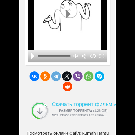
Скачать торрент фильм «Rumah 
СКАЧАЛИ:
РАЗМЕР ТОРРЕНТА:
4189
(1.26 GB)
MD5:
CE65627BD2FE627AE32F96A23ECDDEC0
Посмотреть онлайн файл:
Rumah Hantu