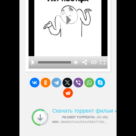
Скачать торрент фильм «С завя
СКАЧАЛИ:
РАЗМЕР ТОРРЕНТА:
4189
(85 MB)
MD5:
3B96837C422F611F8E977391EA333A4A