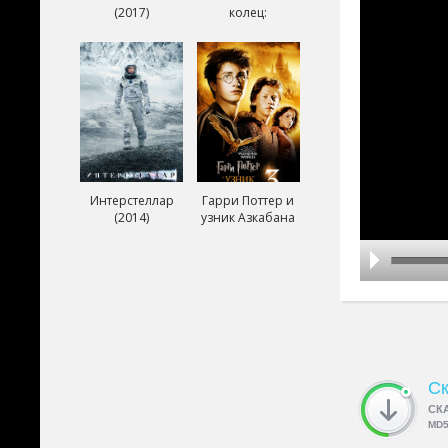
(2017)
колец:
Возвращение
короля (2003)
Интерстеллар
Гарри Поттер и
(2014)
узник Азкабана
(2004)
Ск
СК
MD