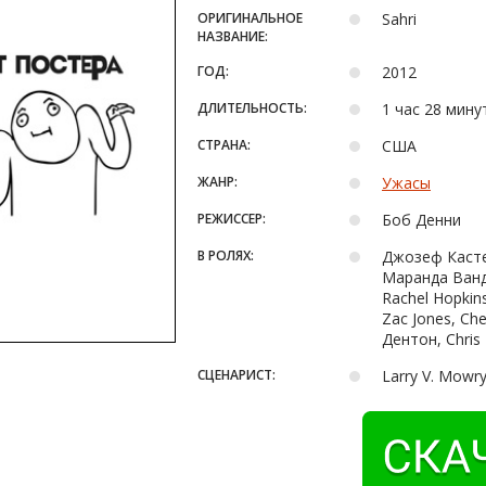
ОРИГИНАЛЬНОЕ
Sahri
НАЗВАНИЕ:
ГОД:
2012
ДЛИТЕЛЬНОСТЬ:
1 час 28 мину
СТРАНА:
США
ЖАНР:
Ужасы
РЕЖИССЕР:
Боб Денни
В РОЛЯХ:
Джозеф Касте
Маранда Ванд
Rachel Hopkins
Zac Jones, Ch
Дентон, Chris 
СЦЕНАРИСТ:
Larry V. Mowry