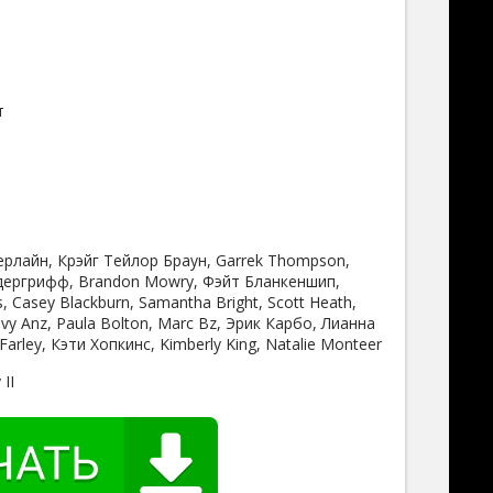
т
рлайн, Крэйг Тейлор Браун, Garrek Thompson,
ергрифф, Brandon Mowry, Фэйт Бланкеншип,
, Casey Blackburn, Samantha Bright, Scott Heath,
evy Anz, Paula Bolton, Marc Bz, Эрик Карбо, Лианна
Farley, Кэти Хопкинс, Kimberly King, Natalie Monteer
 II