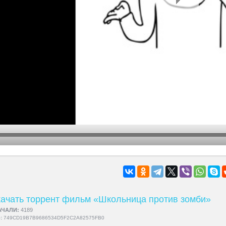
hd2160
hd1440
highres
hd1080
hd720
large
medium
small
tiny
ачать торрент фильм «Школьница против зомби»
АЧАЛИ:
4189
5:
749CD19B7B9686534D5F2C2A82575FB0