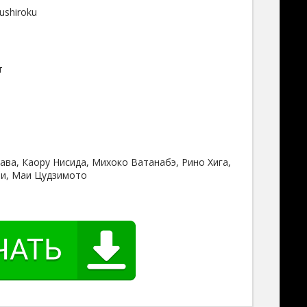
ushiroku
т
ава, Каору Нисида, Михоко Ватанабэ, Рино Хига,
и, Маи Цудзимото