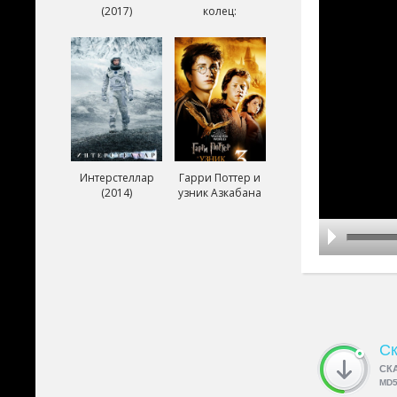
(2017)
колец:
Возвращение
короля (2003)
Интерстеллар
Гарри Поттер и
(2014)
узник Азкабана
(2004)
Ск
СК
MD