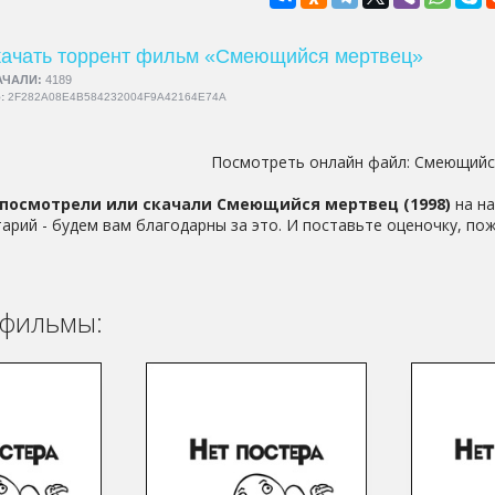
ачать торрент фильм «Смеющийся мертвец»
АЧАЛИ:
4189
5:
2F282A08E4B584232004F9A42164E74A
Посмотреть онлайн файл:
Смеющийс
посмотрели или скачали Смеющийся мертвец (1998)
на на
арий - будем вам благодарны за это. И поставьте оценочку, пож
фильмы: