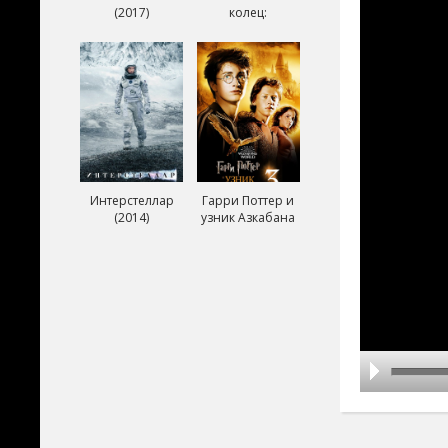
(2017)
колец:
Возвращение
короля (2003)
Интерстеллар
Гарри Поттер и
(2014)
узник Азкабана
(2004)