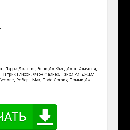
d
т
н
нг, Ларри Джастис, Энни Джеймс, Джон Хэммонд,
 Патрик Глисон, Ферн Файнер, Нэнси Ри, Джилл
 Cymone, Роберт Мак, Todd Gorang, Томми Дж.
н