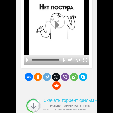
Скачать торрент фильм «The Cl
СКАЧАЛИ:
РАЗМЕР ТОРРЕНТА:
4189
(374 MB)
MD5:
2A73AEA0090391AAAB5FE80FC876917C