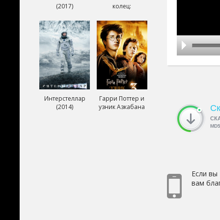
(2017)
колец:
Возвращение
короля (2003)
Интерстеллар
Гарри Поттер и
(2014)
узник Азкабана
Ск
(2004)
СК
MD
Если вы
вам бла