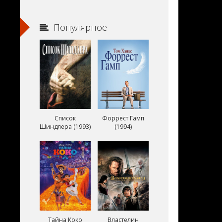
Популярное
Список
Форрест Гамп
Шиндлера (1993)
(1994)
Тайна Коко
Властелин