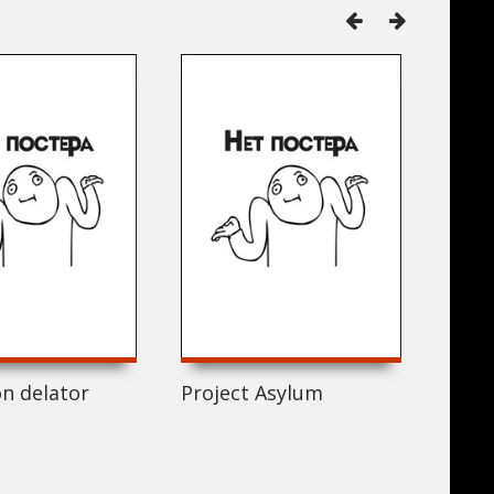
ón delator
Project Asylum
Babe