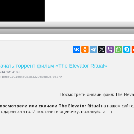
hd2160
hd1440
highres
hd1080
hd720
large
medium
small
tiny
ачать торрент фильм «The Elevator Ritual»
АЧАЛИ:
4189
5:
B085C7C156469B2B33296E5BD579627A
Посмотреть онлайн файл:
The Eleva
посмотрели или скачали The Elevator Ritual
на нашем сайте,
годарны за это. И поставьте оценочку, пожалуйста = )