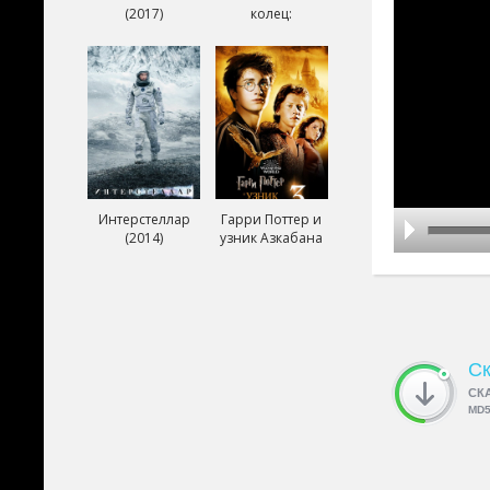
(2017)
колец:
Возвращение
короля (2003)
Интерстеллар
Гарри Поттер и
(2014)
узник Азкабана
(2004)
Ск
СК
MD