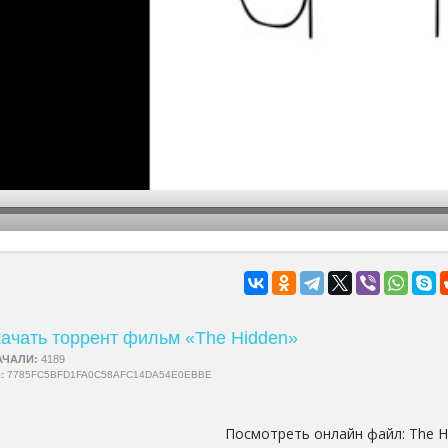
hd2160
hd1440
highres
hd1080
hd720
large
medium
small
tiny
ачать торрент фильм «The Hidden»
АЧАЛИ:
4189
5:
7785FC5BFD1FA0C58AFC14DA54E0EBBE
Посмотреть онлайн файл:
The H