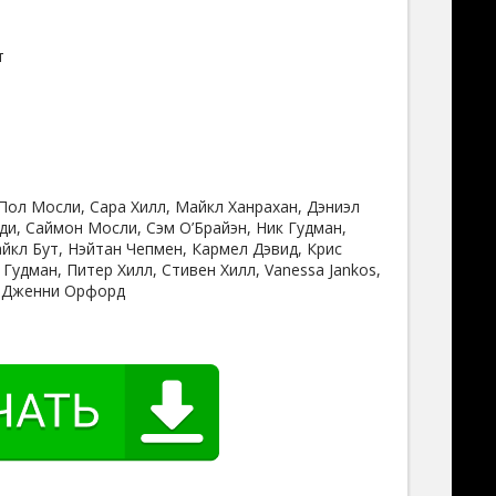
т
 Пол Мосли, Сара Хилл, Майкл Ханрахан, Дэниэл
ди, Саймон Мосли, Сэм О’Брайэн, Ник Гудман,
йкл Бут, Нэйтан Чепмен, Кармел Дэвид, Крис
Гудман, Питер Хилл, Стивен Хилл, Vanessa Jankos,
k, Дженни Орфорд