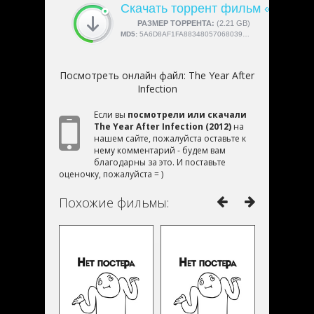
Скачать торрент фильм «The Year 
СКАЧАЛИ:
РАЗМЕР ТОРРЕНТА:
4189
(2.21 GB)
MD5:
5A6D8AF1FA88348057068039398C35D4
Посмотреть онлайн файл:
The Year After
Infection
Если вы
посмотрели или скачали
The Year After Infection (2012)
на
нашем сайте, пожалуйста оставьте к
нему комментарий - будем вам
благодарны за это. И поставьте
оценочку, пожалуйста = )
Похожие фильмы: