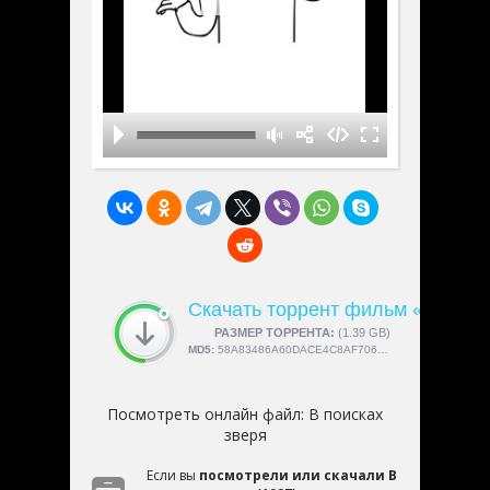
Скачать торрент фильм «В поис
СКАЧАЛИ:
РАЗМЕР ТОРРЕНТА:
4189
(1.39 GB)
MD5:
58A83486A60DACE4C8AF7063547A49F4
Посмотреть онлайн файл:
В поисках
зверя
Если вы
посмотрели или скачали В