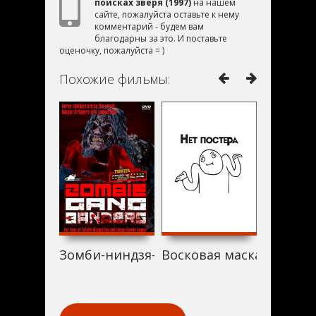
поисках зверя (1997)
на нашем
сайте, пожалуйста оставьте к нему
комментарий - будем вам
благодарны за это. И поставьте
оценочку, пожалуйста = )
Похожие фильмы:
Зомби-ниндзя-бандиты (1997)
Восковая маска (1997)
The Mark