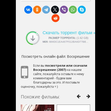
Скачать торрент фильм «Воскр
СКАЧАЛИ:
РАЗМЕР ТОРРЕНТА:
4189
(1.62 GB)
MD5:
B66DC1EA467F012BA6D77BB40D60DDA1
Посмотреть онлайн файл:
Воскрешение
Если вы
посмотрели или скачали
Воскрешение (2007)
на нашем
сайте, пожалуйста оставьте к нему
комментарий - будем вам
благодарны за это. И поставьте
оценочку, пожалуйста = )
Похожие фильмы: