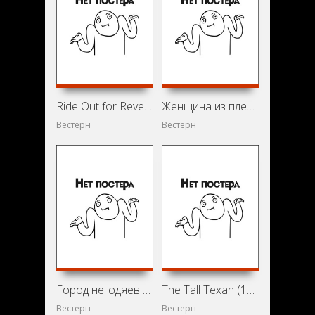
Ride Out for Revenge (1957)
Женщина из племени апачей (1955)
Вестерн
Вестерн
Город негодяев (1953)
The Tall Texan (1953)
Вестерн
Вестерн