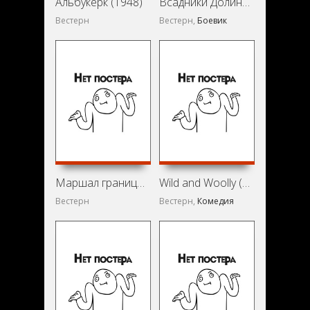
Альбукерк (1948)
Всадники Долины смерти (1941)
Вестерн
Вестерн,
Боевик
Маршал границы (1939)
Wild and Woolly (1937)
Вестерн
Вестерн,
Комедия