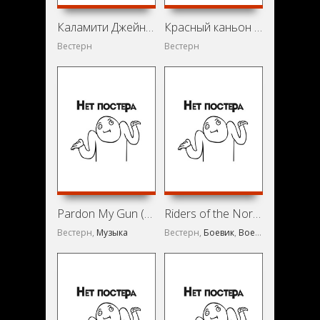
Каламити Джейн и Сэм Басс (1949)
Красный каньон (1949)
Вестерн
Вестерн
Pardon My Gun (1942)
Riders of the Northland (1942)
Вестерн,
Музыка
Вестерн,
Боевик
,
Военный
,
Музыка