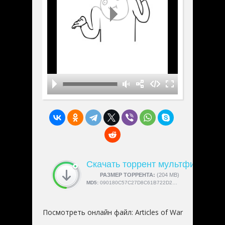
Скачать торрент мультфильм «Art
СКАЧАЛИ:
РАЗМЕР ТОРРЕНТА:
4189
(204 MB)
MD5:
090180C57C27D8C61B722D25676FDD2B
Посмотреть онлайн файл:
Articles of War