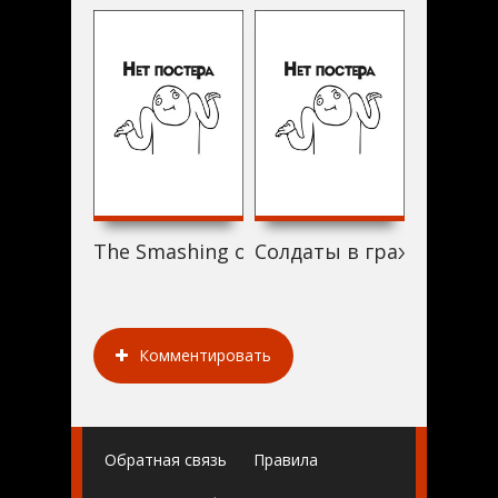
The Smashing of the Reich (1961)
Солдаты в гражданской 
В трудн
Комментировать
Обратная связь
Правила