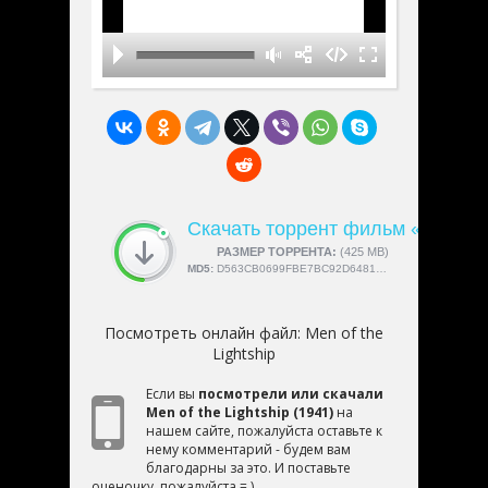
Скачать торрент фильм «Men of t
СКАЧАЛИ:
РАЗМЕР ТОРРЕНТА:
4189
(425 MB)
MD5:
D563CB0699FBE7BC92D64815915918CD
Посмотреть онлайн файл:
Men of the
Lightship
Если вы
посмотрели или скачали
Men of the Lightship (1941)
на
нашем сайте, пожалуйста оставьте к
нему комментарий - будем вам
благодарны за это. И поставьте
оценочку, пожалуйста = )