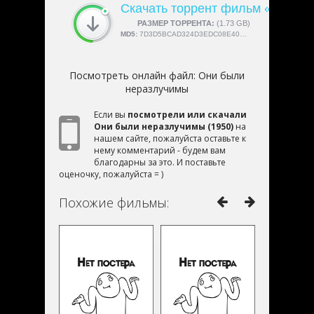
Скачать торрент фильм «Они б
СКАЧАЛИ:
РАЗМЕР ТОРРЕНТА:
4189
(1.73 GB)
MD5:
7D3D5BCAD324D3EDC08E40738E663554
Посмотреть онлайн файл:
Они были
неразлучимы
Если вы
посмотрели или скачали
Они были неразлучимы (1950)
на
нашем сайте, пожалуйста оставьте к
нему комментарий - будем вам
благодарны за это. И поставьте
оценочку, пожалуйста = )
Похожие фильмы: