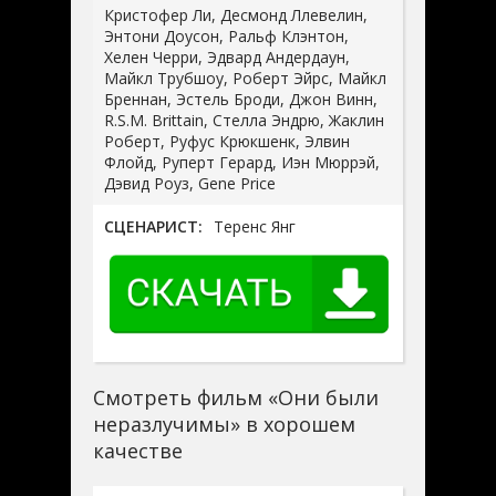
Кристофер Ли, Десмонд Ллевелин,
Энтони Доусон, Ральф Клэнтон,
Хелен Черри, Эдвард Андердаун,
Майкл Трубшоу, Роберт Эйрс, Майкл
Бреннан, Эстель Броди, Джон Винн,
R.S.M. Brittain, Стелла Эндрю, Жаклин
Роберт, Руфус Крюкшенк, Элвин
Флойд, Руперт Герард, Иэн Мюррэй,
Дэвид Роуз, Gene Price
СЦЕНАРИСТ:
Теренс Янг
Смотреть фильм «Они были
неразлучимы» в хорошем
качестве