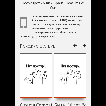
Посмотреть онлайн файл:
Pleasures of
War
Если вы
посмотрели или скачали
Pleasures of War (1998)
на нашем
сайте, пожалуйста оставьте к нему
комментарий - будем вам
благодарны за это. И поставьте
оценочку, пожалуйста = )
Похожие фильмы:
Cinema Combat: Hollywood Goes to War (
Быть: 10 лет борьбы (19
Нулевой