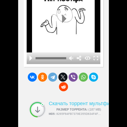
Скачать торрент мультфильм «Pl
СКАЧАЛИ:
РАЗМЕР ТОРРЕНТА:
4189
(187 MB)
MD5:
8265F84FB7379E355D634F4F95A5CB24