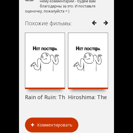
нему комментарий - будем вам
благодарны за это. И поставьте
оценочку, пожалуйста = )
Похожие фильмы:
Rain of Ruin: The Bombing of Nagasaki (1
Hiroshima: The Decision
Tibetisc
Комментировать