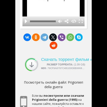
Скачать торрент фильм «Prigionie
СКАЧАЛИ:
РАЗМЕР ТОРРЕНТА:
4189
(1.09 GB)
MD5:
79CF9A6767C4B1E8D8B99683DBAF3FF9
Посмотреть онлайн файл:
Prigionieri
della guerra
Если вы
посмотрели или скачали
Prigionieri della guerra (1995)
на
нашем сайте, пожалуйста оставьте к