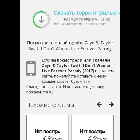
Скачать торрент фильм «Zayn & Ta
СКАЧАЛИ:
РАЗМЕР ТОРРЕНТА:
4189
(51 MB)
MD5:
A1497E91DF484DDFF7689D55F292263C
Посмотреть онлайн файл:
Zayn & Taylor
Swift: I Don't Wanna Live Forever Parody
Если вы
посмотрели или скачали
Zayn & Taylor Swift: I Don't Wanna
Live Forever Parody (2017)
на нашем
сайте, пожалуйста оставьте к нему
комментарий - будем вам
благодарны за это. И поставьте оценочку,
пожалуйста = )
Похожие фильмы: