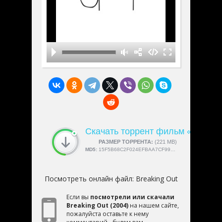
Скачать торрент фильм «Breakin
СКАЧАЛИ:
РАЗМЕР ТОРРЕНТА:
4189
(221 MB)
MD5:
15F5B68C2F024EFBAA7CF9982C065C3F
Посмотреть онлайн файл:
Breaking Out
Если вы
посмотрели или скачали
Breaking Out (2004)
на нашем сайте,
пожалуйста оставьте к нему