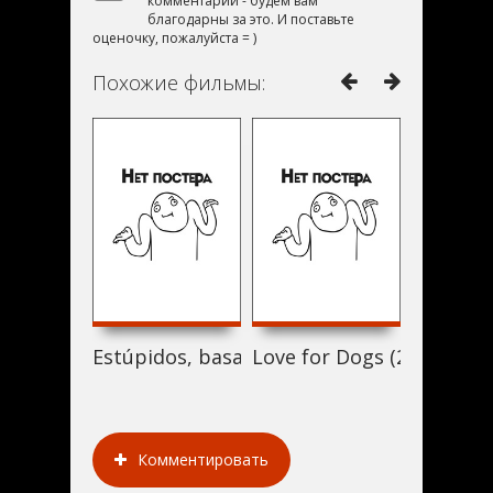
комментарий - будем вам
благодарны за это. И поставьте
оценочку, пожалуйста = )
Похожие фильмы:
Estúpidos, basado en hechos reales (2004)
Love for Dogs (2004)
Убей ме
Комментировать