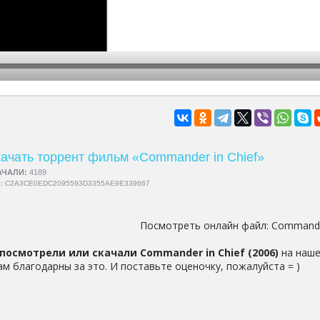
hd2160
hd1440
highres
hd1080
hd720
large
medium
small
tiny
ачать торрент фильм «Commander in Chief»
АЧАЛИ:
4189
5:
C2A3CE0EDC2095593D3355AE9E339667
Посмотреть онлайн файл:
Commander
посмотрели или скачали Commander in Chief (2006)
на наше
ам благодарны за это. И поставьте оценочку, пожалуйста = )