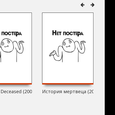
 Deceased (2006)
История мертвеца (2006)
Лифт