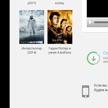
(2017)
колец:
Возвращение
короля (2003)
Интерстеллар
Гарри Поттер и
(2014)
узник Азкабана
Ск
(2004)
СК
MD
Если вы
будем в