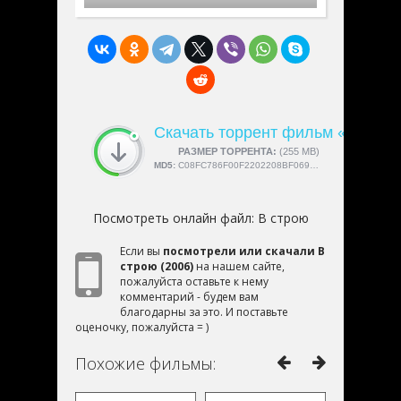
Скачать торрент фильм «В стро
СКАЧАЛИ:
РАЗМЕР ТОРРЕНТА:
4189
(255 MB)
MD5:
C08FC786F00F2202208BF0697C946F4A
Посмотреть онлайн файл:
В строю
Если вы
посмотрели или скачали В
строю (2006)
на нашем сайте,
пожалуйста оставьте к нему
комментарий - будем вам
благодарны за это. И поставьте
оценочку, пожалуйста = )
Похожие фильмы: