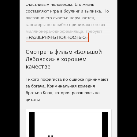
счастливым человеком. Его жизнь
составляют игра в боулинг и выпивка. Но
внезапно его счастье нарушается,
гангстеры по ошибке принимают его за
миллионера-однофамильца, требуют
РАЗВЕРНУТЬ ПОЛНОСТЬЮ
деньги, о которых он ничего не
подозревает, и, ко всему прочему,
Смотреть фильм «Большой
похищают жену миллионера, будучи
Лебовски» в хорошем
уверенными, что «муж» выплатит за нее
любую сумму.
качестве
Тихого пофигиста по ошибке принимают
за богача. Криминальная комедия
братьев Коэн, которая разошлась на
цитаты