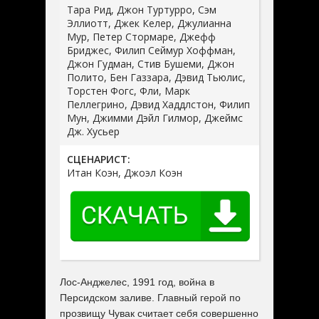
Тара Рид, Джон Туртурро, Сэм
Эллиотт, Джек Келер, Джулианна
Мур, Петер Стормаре, Джефф
Бриджес, Филип Сеймур Хоффман,
Джон Гудман, Стив Бушеми, Джон
Полито, Бен Газзара, Дэвид Тьюлис,
Торстен Фогс, Фли, Марк
Пеллегрино, Дэвид Хаддлстон, Филип
Мун, Джимми Дэйл Гилмор, Джеймс
Дж. Хусьер
СЦЕНАРИСТ:
Итан Коэн, Джоэл Коэн
Лос-Анджелес, 1991 год, война в
Персидском заливе. Главный герой по
прозвищу Чувак считает себя совершенно