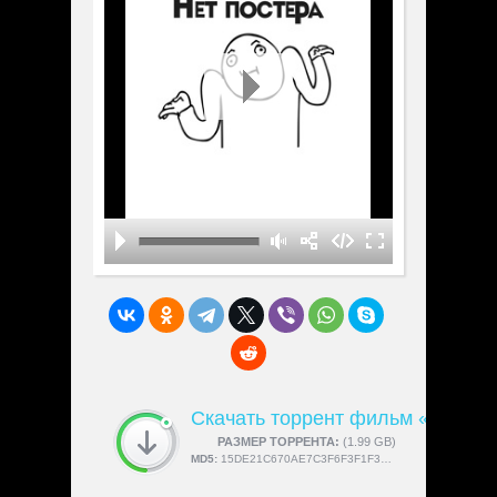
Скачать торрент фильм «Больш
СКАЧАЛИ:
РАЗМЕР ТОРРЕНТА:
4189
(1.99 GB)
MD5:
15DE21C670AE7C3F6F3F1F37029303C9