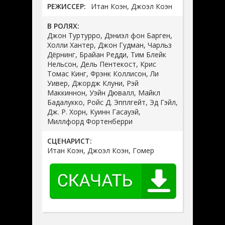
РЕЖИССЕР:
Итан Коэн, Джоэл Коэн
В РОЛЯХ:
Джон Туртурро, Дэниэл фон Барген,
Холли Хантер, Джон Гудман, Чарльз
Дёрнинг, Брайан Редди, Тим Блейк
Нельсон, Дель Пентекост, Крис
Томас Кинг, Фрэнк Коллисон, Ли
Уивер, Джордж Клуни, Рэй
Маккиннон, Уэйн Дювалл, Майкл
Бадалукко, Ройс Д. Эпплгейт, Эд Гэйл,
Дж. Р. Хорн, Куинн Гасауэй,
Миллфорд Фортенберри
СЦЕНАРИСТ:
Итан Коэн, Джоэл Коэн, Гомер