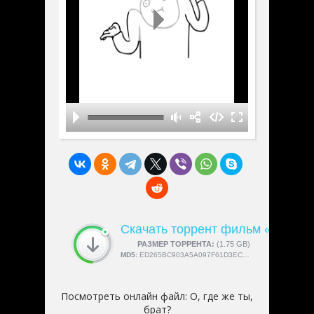
Скачать торрент фильм «О, где 
СКАЧАЛИ:
РАЗМЕР ТОРРЕНТА:
4189
(1.75 GB)
MD5:
ED265BC903A5A097F61D3EC064D96D2E
Посмотреть онлайн файл:
О, где же ты,
брат?