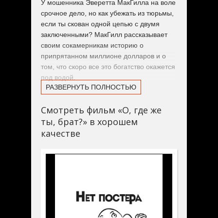
У мошенника Эверетта МакГилла на воле
срочное дело, но как убежать из тюрьмы,
если ты скован одной цепью с двумя
заключенными? МакГилл рассказывает
своим сокамерникам историю о
припрятанном миллионе долларов и о
том, что скоро все это богатство окажется
под водой.
РАЗВЕРНУТЬ ПОЛНОСТЬЮ
Он обещает разделить награбленное на
Смотреть фильм «О, где же
троих, и его тюремные братья
ты, брат?» в хорошем
соглашаются отправиться на спасение
денежек. Но о том, ради чего на самом
качестве
деле затеяна вся эта одиссея, знает
только Эверетт.