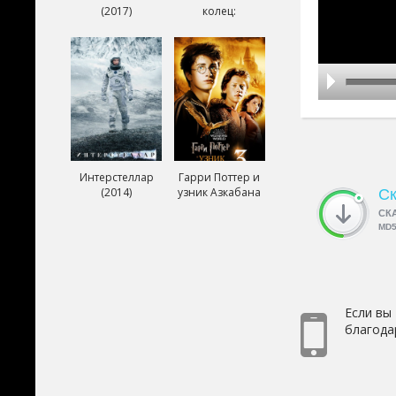
(2017)
колец:
Возвращение
короля (2003)
Интерстеллар
Гарри Поттер и
(2014)
узник Азкабана
Ск
(2004)
СК
MD
Если вы
благода