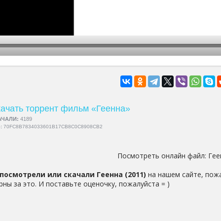
hd2160
hd1440
highres
hd1080
hd720
large
medium
small
tiny
ачать торрент фильм «Геенна»
АЧАЛИ:
4189
5:
70FC8B7834033601B17CB8C0C8908CB2
Посмотреть онлайн файл:
Гее
посмотрели или скачали Геенна (2011)
на нашем сайте, пожа
рны за это. И поставьте оценочку, пожалуйста = )